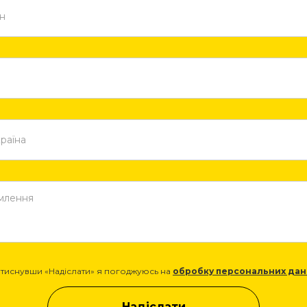
тиснувши «Надіслати» я погоджуюсь на
обробку персональних дан