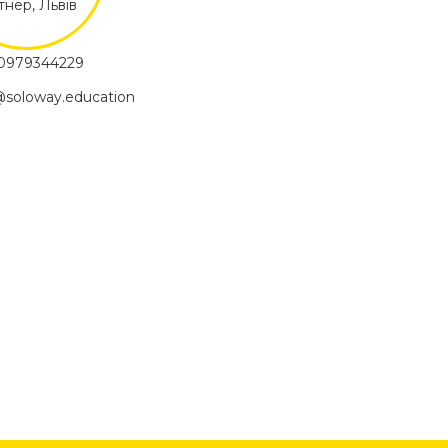
нер, Львів
0979344229
@soloway.education