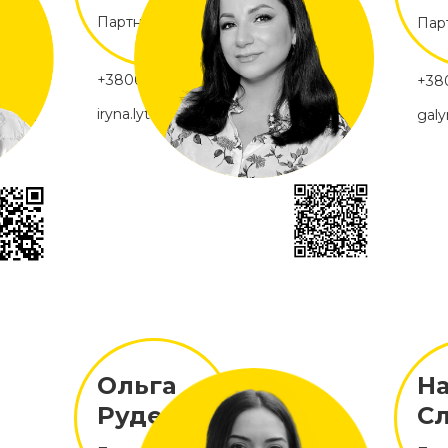
Партнер, Київ
Пар
+380672393172
+38
iryna.lytvyn@soloway.education
galy
ation
Ольга
На
Руденко
С