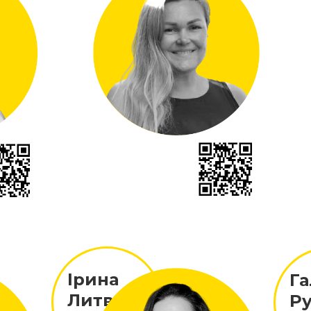
Ірина
Г
Литвин
Р