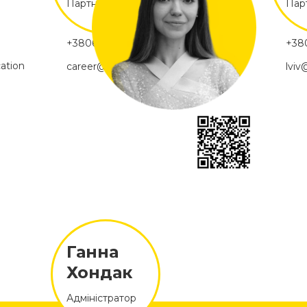
Партнер, Луцьк
Парт
+380666402306
+38
ation
career@soloway.education
lviv
Ганна
Хондак
Адміністратор