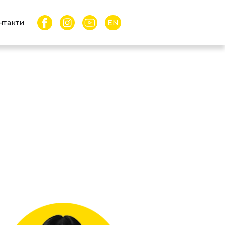
нтакти
EN