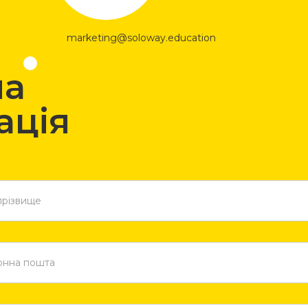
marketing@soloway.education
на
ація