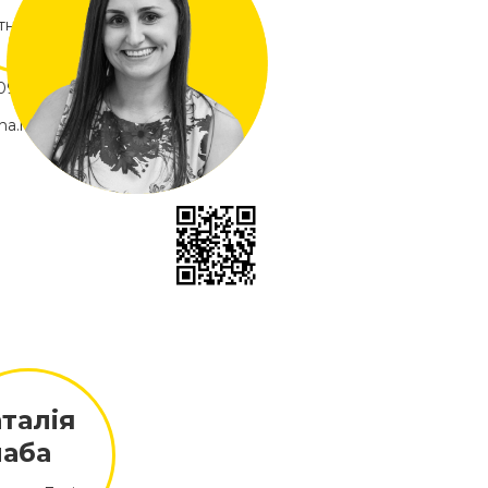
тнер, Вінниця
0931853270
na.rudyk@soloway.education
талія
лаба