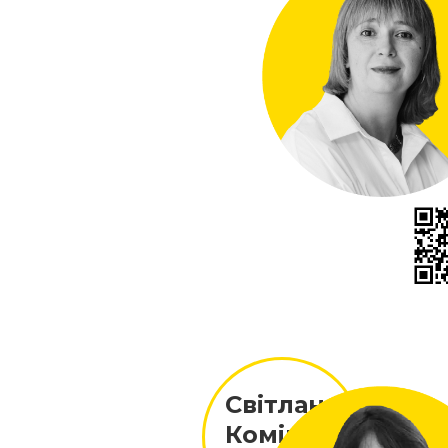
Світлана
Комінко