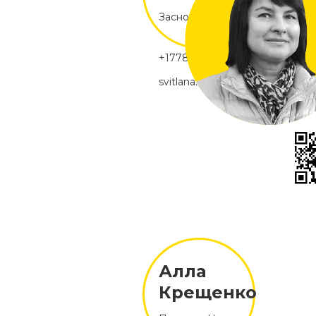
Засновник, Ванкувер
+17788400248
svitlana.kominko@soloway.educ
Алла
Крещенко