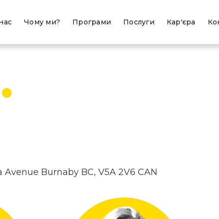
нас
Чому ми?
Програми
Послуги
Кар'єра
Ко
и
ta Avenue Burnaby BC, V5A 2V6 CAN