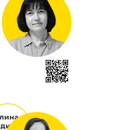
алина
удик